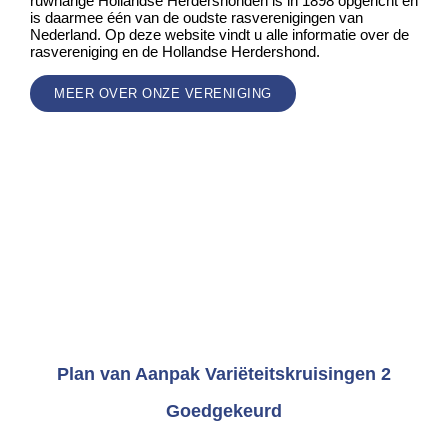
ruwharige Hollandse Herdershonden is in 1898 opgericht en
is daarmee één van de oudste rasverenigingen van
Nederland. Op deze website vindt u alle informatie over de
rasvereniging en de Hollandse Herdershond.
MEER OVER ONZE VERENIGING
Plan van Aanpak Variëteitskruisingen 2
Goedgekeurd